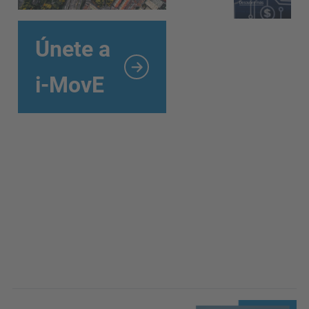
Únete a
i-MovE