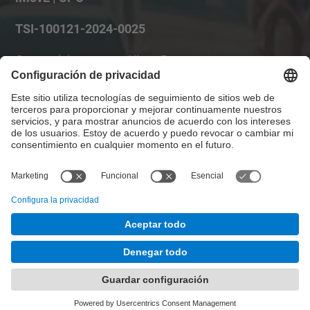
TSI-100121-2024-0025
Gestor del proyecto: Albert Borreguero -
albert.borreguero@upc.edu
Investigador principal: Miquel Estrada -
miquel.estrada@upc.edu
+34 934015843
© UPC
Desarrollado con
Mapa del Sitio
Accesibilidad