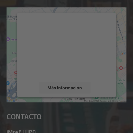
Necesitamos su consentimiento
para cargar el servicio Google
Maps.
Utilizamos un servicio de terceros para
incrustar contenido de mapas que puede
recopilar datos sobre su actividad. Le
rogamos que revise los detalles y acepte el
servicio para ver este mapa.
Más información
Aceptar
Contacto
powered by
Usercentrics Consent
Management Platform
iMovE | UPC